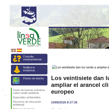
Consulta
medioambiental
Notifica tu
incidencia
Los veintisiete dan l
Puntos de interés
ampliar el arancel cl
europeo
Guías de buenas prácticas
sobre medio ambiente
Especiales ambientales
Recursos de educación
24/06/2026 8:37:38
ambiental