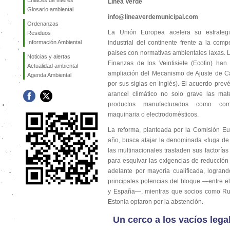
Enlaces de interés
Línea Verde
Glosario ambiental
info@lineaverdemunicipal.com
Ordenanzas
La Unión Europea acelera su estrategi
Residuos
Información Ambiental
industrial del continente frente a la comp
países con normativas ambientales laxas. 
Noticias y alertas
Finanzas de los Veintisiete (Ecofin) ha
Actualidad ambiental
ampliación del Mecanismo de Ajuste de C
Agenda Ambiental
por sus siglas en inglés). El acuerdo prevé
arancel climático no solo grave las mat
productos manufacturados como com
maquinaria o electrodomésticos.
La reforma, planteada por la Comisión Eu
año, busca atajar la denominada «fuga de
las multinacionales trasladen sus factorías
para esquivar las exigencias de reducció
adelante por mayoría cualificada, logrand
principales potencias del bloque —entre ell
y España—, mientras que socios como Rum
Estonia optaron por la abstención.
Un cerco a los vacíos lega