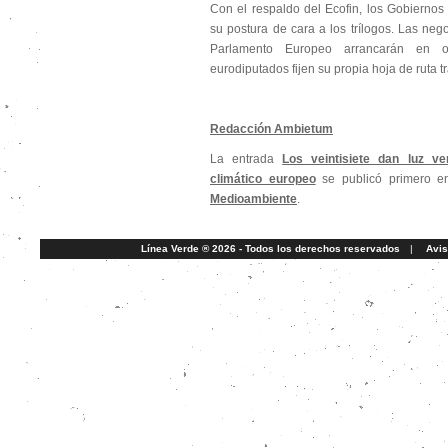
Con el respaldo del Ecofin, los Gobiernos
su postura de cara a los trílogos. Las nego
Parlamento Europeo arrancarán en 
eurodiputados fijen su propia hoja de ruta tr
Redacción Ambietum
La entrada
Los veintisiete dan luz ve
climático europeo
se publicó primero 
Medioambiente
.
Línea Verde ® 2026 - Todos los derechos reservados
|
Avis