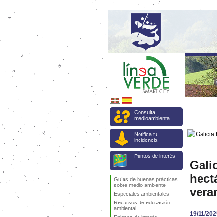
Consulta
medioambiental
Notifica tu
incidencia
Puntos de interés
Gali
hect
Guías de buenas prácticas
sobre medio ambiente
vera
Especiales ambientales
Recursos de educación
ambiental
19/11/202