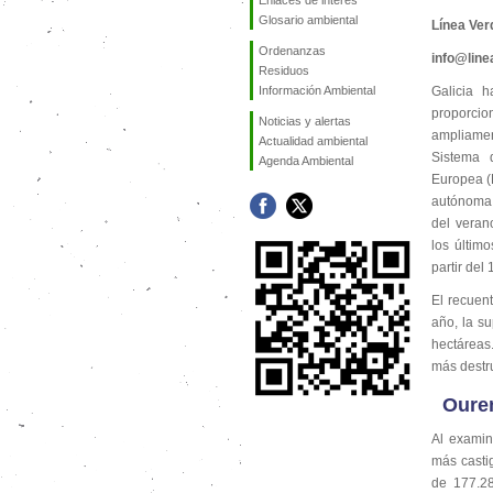
Enlaces de interés
Glosario ambiental
Línea Ver
Ordenanzas
info@lin
Residuos
Información Ambiental
Galicia 
proporcio
Noticias y alertas
ampliamen
Actualidad ambiental
Sistema 
Agenda Ambiental
Europea (
autónoma 
del veran
los últim
partir del
El recuen
año, la su
hectáreas.
más destru
Ouren
Al examin
más castig
de 177.28