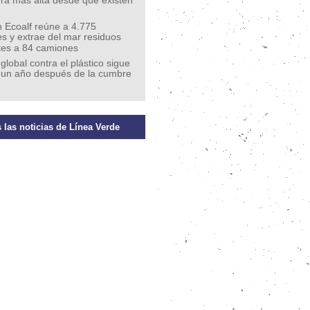
ra más alta desde que existen
 Ecoalf reúne a 4.775
s y extrae del mar residuos
tes a 84 camiones
 global contra el plástico sigue
 un año después de la cumbre
 las noticias de Línea Verde