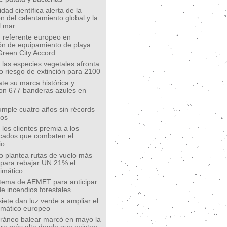
ad científica alerta de la
n del calentamiento global y la
l mar
 referente europeo en
ión de equipamiento de playa
Green City Accord
 las especies vegetales afronta
o riesgo de extinción para 2100
te su marca histórica y
on 677 banderas azules en
mple cuatro años sin récords
íos
los clientes premia a los
cados que combaten el
io
o plantea rutas de vuelo más
s para rebajar UN 21% el
limático
tema de AEMET para anticipar
de incendios forestales
siete dan luz verde a ampliar el
limático europeo
rráneo balear marcó en mayo la