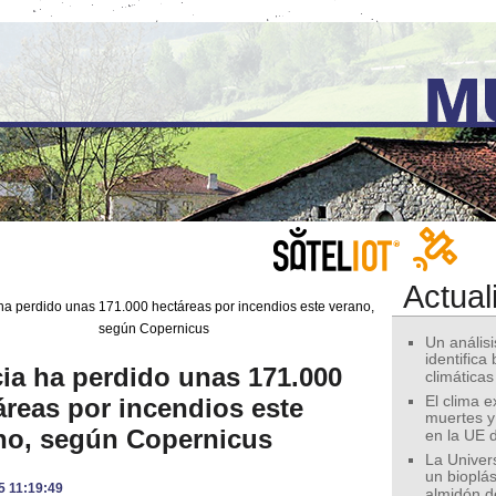
Actual
Un análisis
identifica
cia ha perdido unas 171.000
climáticas
áreas por incendios este
El clima 
muertes y
no, según Copernicus
en la UE 
La Univer
un bioplás
5 11:19:49
almidón d