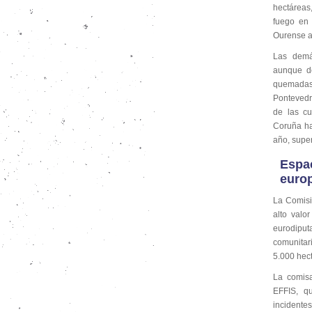
hectáreas
fuego en 
Ourense a
Las demás
aunque de
quemadas 
Pontevedr
de las cu
Coruña ha
año, supe
Espac
euro
La Comisi
alto valo
eurodipu
comunitar
5.000 hec
La comisa
EFFIS, q
incidente