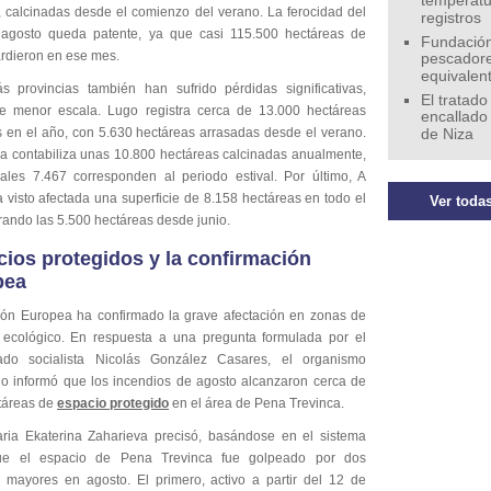
temperatu
, calcinadas desde el comienzo del verano. La ferocidad del
registros
agosto queda patente, ya que casi 115.500 hectáreas de
Fundación
rdieron en ese mes.
pescadore
equivalen
 provincias también han sufrido pérdidas significativas,
El tratado
 menor escala. Lugo registra cerca de 13.000 hectáreas
encallado
en el año, con 5.630 hectáreas arrasadas desde el verano.
de Niza
a contabiliza unas 10.800 hectáreas calcinadas anualmente,
ales 7.467 corresponden al periodo estival. Por último, A
 visto afectada una superficie de 8.158 hectáreas en todo el
Ver todas
rando las 5.500 hectáreas desde junio.
ios protegidos y la confirmación
pea
ón Europea ha confirmado la grave afectación en zonas de
r ecológico. En respuesta a una pregunta formulada por el
tado socialista Nicolás González Casares, el organismo
io informó que los incendios de agosto alcanzaron cerca de
táreas de
espacio protegido
en el área de Pena Trevinca.
ria Ekaterina Zaharieva precisó, basándose en el sistema
ue el espacio de Pena Trevinca fue golpeado por dos
s mayores en agosto. El primero, activo a partir del 12 de