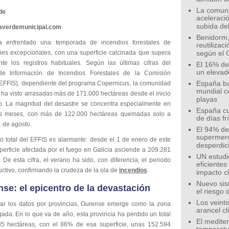
La comunid
de
aceleració
subida de
eaverdemunicipal.com
Benidorm,
ha enfrentado una temporada de incendios forestales de
reutilizac
nes excepcionales, con una superficie calcinada que supera
según el 
te los registros habituales. Según las últimas cifras del
El 16% de
un elevad
de Información de Incendios Forestales de la Comisión
EFFIS), dependiente del programa Copernicus, la comunidad
España ba
mundial c
ha visto arrasadas más de 171.000 hectáreas desde el inicio
playas
o. La magnitud del desastre se concentra especialmente en
España cu
os meses, con más de 122.000 hectáreas quemadas solo a
de días fr
 1 de agosto.
El 94% de 
supermer
to total del EFFIS es alarmante: desde el 1 de enero de este
desperdic
perficie afectada por el fuego en Galicia asciende a 209.281
UN estudi
 De esta cifra, el verano ha sido, con diferencia, el periodo
eficiente
ctivo, confirmando la crudeza de la ola de
incendios
.
impacto c
Nuevo sis
se: el epicentro de la devastación
el riesgo 
Los veinti
ar los datos por provincias, Ourense emerge como la zona
arancel c
ada. En lo que va de año, esta provincia ha perdido un total
El medite
5 hectáreas, con el 86% de esa superficie, unas 152.594