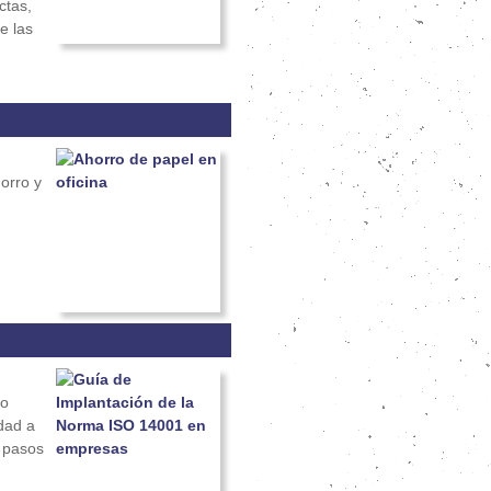
ctas,
e las
orro y
 o
dad a
, pasos