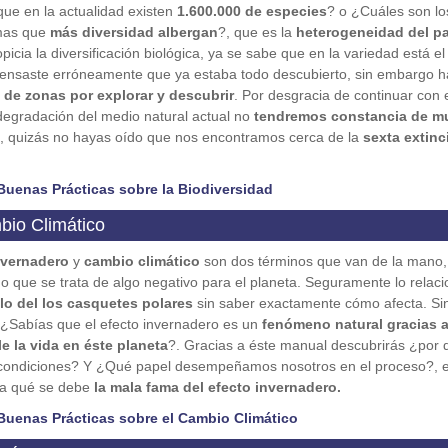
ue en la actualidad existen
1.600.000 de especies
? o ¿Cuáles son lo
mas que
más diversidad albergan
?, que es la
heterogeneidad del pa
opicia la diversificación biológica, ya se sabe que en la variedad está el
pensaste erróneamente que ya estaba todo descubierto, sin embargo h
d de zonas por explorar y descubrir
. Por desgracia de continuar con 
degradación del medio natural actual no
tendremos constancia de m
, quizás no hayas oído que nos encontramos cerca de la
sexta extinc
Buenas Prácticas sobre la Biodiversidad
bio Climático
nvernadero
y
cambio climático
son dos términos que van de la mano,
 que se trata de algo negativo para el planeta. Seguramente lo relac
lo del los casquetes polares
sin saber exactamente cómo afecta. Si
¿Sabías que el efecto invernadero es un
fenómeno natural gracias a
e la vida en éste planeta
?. Gracias a éste manual descubrirás ¿por 
condiciones? Y ¿Qué papel desempeñamos nosotros en el proceso?, 
a a qué se debe
la mala fama del efecto invernadero.
Buenas Prácticas sobre el Cambio Climático