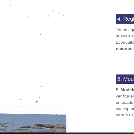
4. Re
Todas aq
pueden so
Ecoaudito
reconoc
5. Mo
El
Model
verifica 
enfocado 
concepto
para su a