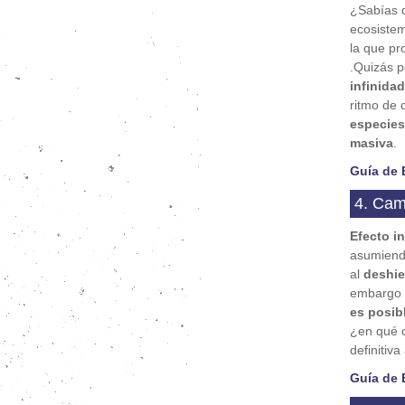
¿Sabías q
ecosiste
la que pr
.Quizás 
infinida
ritmo de 
especies
masiva
.
Guía de 
4. Cam
Efecto i
asumiendo
al
deshie
embargo 
es posibl
¿en qué 
definitiv
Guía de 