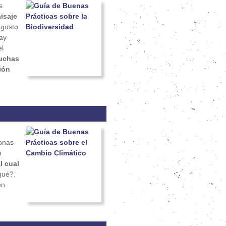
s
isaje
 gusto
ay
el
uchas
ión
ionas
n
l cual
qué?,
en