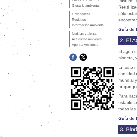
Enlaces de interés
mismas. L
Glosario ambiental
Reutiliz
sólo esta
Ordenanzas
encontrar
Residuos
Información Ambiental
Guía de 
Noticias y alertas
Actualidad ambiental
2. El 
Agenda Ambiental
El agua e
planeta, 
En este m
cantidad 
mundial y
lo que p
Para hac
establece
todas las
Guía de 
3. Biod