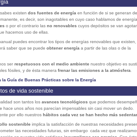
rgía
sabes existen
dos fuentes de energía
en función de si se generan d
manente, es decir, son inagotables en cuyo caso hablamos de energí
es
o por el contrario las
no renovables
cuyos depósitos se van agota
ue hacemos uso de ellas.
anual puedes encontrar los tipos de energías renovables que existen, 
erá saber que se puede
obtener energía
a partir de las olas o de la
mos ser
respetuosos con el medio ambiente
nuestro objetivo es susti
les fósiles, y de ésta manera
frenar las emisiones a la atmósfera
.
 la Guía de Buenas Prácticas sobre la Energía
tos de vida sostenible
ualidad son tantos los
avances tecnológicos
que podemos desempeñ
e hace unos años nos parecían impensables sin casi mover un dedo.
nte por ello nuestros
hábitos cada vez se han hecho más sedentar
ollo sostenible
implica la satisfacción de nuestras necesidades prese
ometer las necesidades futuras, sin embargo cada vez que realizamo