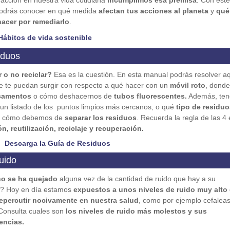
 acción en nuestra vida cotidiana
incumplimos esa premisa
. Con éste
odrás conocer en qué medida
afectan tus acciones al planeta
y
qué
acer por remediarlo
.
Hábitos de vida sostenible
iduos
r o no reciclar?
Esa es la cuestión. En esta manual podrás resolver aq
 te puedan surgir con respecto a qué hacer con un
móvil roto
, donde 
camentos
o cómo deshacernos de
tubos fluorescentes.
Además, ten
un listado de los puntos limpios más cercanos, o qué
tipo de residuo
 cómo debemos de
separar los residuos
. Recuerda la regla de las 4 
, reutilización, reciclaje y recuperación.
Descarga la Guía de Residuos
uido
no se ha quejado
alguna vez de la cantidad de ruido que hay a su
r? Hoy en día estamos
expuestos a unos niveles de ruido muy alto
repercutir nocivamente en nuestra salud
, como por ejemplo cefaleas
. Consulta cuales son
los niveles de ruido más molestos y sus
encias.