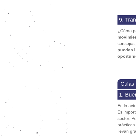
9. Tran
¿Cómo 
movimien
consejos,
puedas l
oportun
Guías 
1. Bue
En la act
Es import
sector. P
práctica
llevan gr