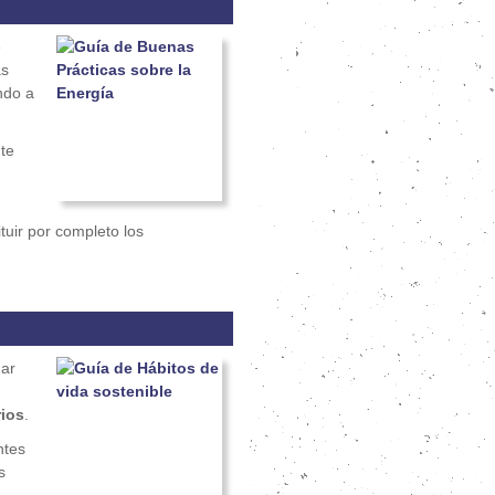
e
as
ndo a
te
tuir por completo los
ar
ios
.
ntes
s