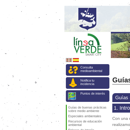
Consulta
medioambiental
Guía
Notifica tu
incidencia
Puntos de interés
Guías 
1. Int
Guías de buenas prácticas
sobre medio ambiente
Especiales ambientales
Con una m
Recursos de educación
realizamo
ambiental