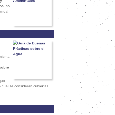
 y
os, no
anual
 misma,
sobre
que
a cual se consideran cubiertas