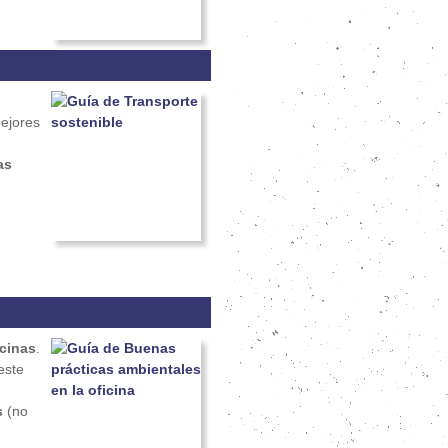
mejores
as
icinas
.
este
s
(no