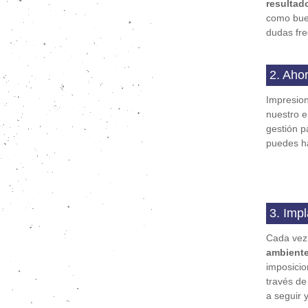
resultad
como buen
dudas fre
2. Ahor
Impresion
nuestro e
gestión p
puedes ha
3. Imp
Cada vez 
ambient
imposicio
través de
a seguir y