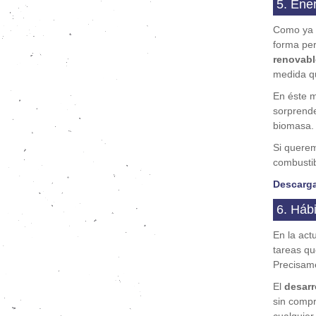
5. Ene
Como ya 
forma per
renovabl
medida q
En éste m
sorprend
biomasa.
Si quere
combustib
Descarga
6. Hábi
En la act
tareas qu
Precisame
El
desarr
sin compr