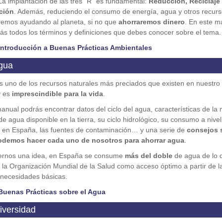
a implantación de las tres “R” es fundamental:
Reducción, Reciclaje
ación
. Además, reduciendo el consumo de energía, agua y otros recurs
remos ayudando al planeta, si no que
ahorraremos dinero
. En este m
ás todos los términos y definiciones que debes conocer sobre el tema.
Introducción a Buenas Prácticas Ambientales
Agua
s uno de los recursos naturales más preciados que existen en nuestro
y es
imprescindible para la vida
.
anual podrás encontrar datos del ciclo del agua, características de la
de agua disponible en la tierra, su ciclo hidrológico, su consumo a nivel
 en España, las fuentes de contaminación… y una serie de
consejos 
odemos hacer cada uno de nosotros para ahorrar agua
.
ernos una idea, en España se consume
más del doble
de agua de lo 
 la Organización Mundial de la Salud como acceso óptimo a partir de l
 necesidades básicas.
Buenas Prácticas sobre el Agua
iversidad