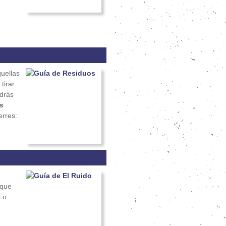
uellas
tirar
drás
s
erres:
que
 o