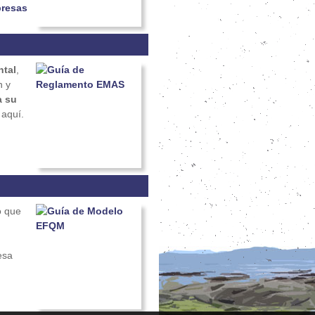
presas
ntal
,
n y
a su
 aquí.
o que
esa