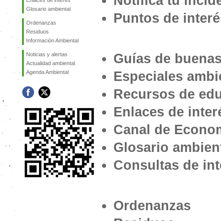
Notifica tu incid
Enlaces de interés
Glosario ambiental
Puntos de interé
Ordenanzas
Residuos
Información Ambiental
Noticias y alertas
Guías de buenas
Actualidad ambiental
Agenda Ambiental
Especiales ambi
Recursos de edu
Enlaces de inter
Canal de Econom
Glosario ambien
Consultas de int
Ordenanzas