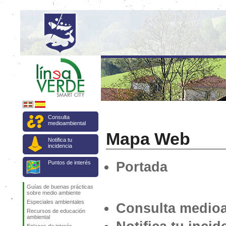
Consulta
medioambiental
Mapa Web
Notifica tu
incidencia
Puntos de interés
Portada
Guías de buenas prácticas
sobre medio ambiente
Especiales ambientales
Consulta medio
Recursos de educación
ambiental