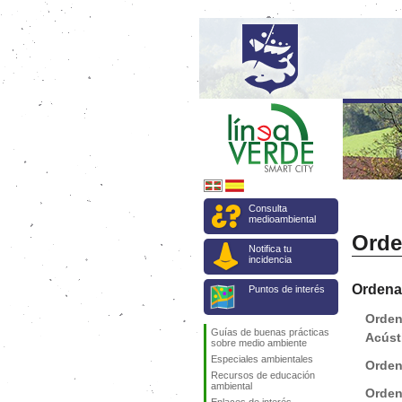
Consulta
medioambiental
Orde
Notifica tu
incidencia
Ordena
Puntos de interés
Orden
Guías de buenas prácticas
Acúst
sobre medio ambiente
Especiales ambientales
Orden
Recursos de educación
ambiental
Orden