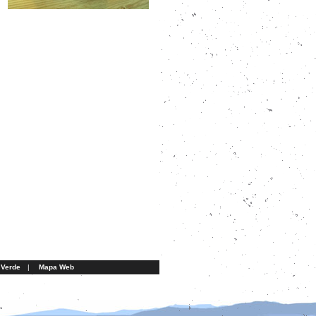
 Verde
|
Mapa Web