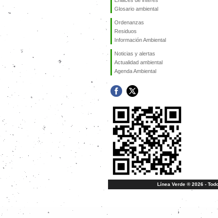
Enlaces de interés
Glosario ambiental
Ordenanzas
Residuos
Información Ambiental
Noticias y alertas
Actualidad ambiental
Agenda Ambiental
Línea Verde ® 2026 - Tod