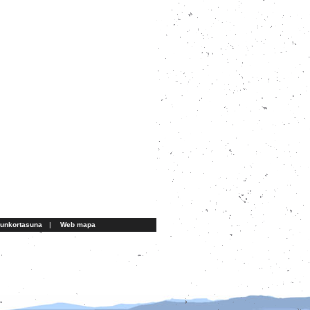
aunkortasuna
|
Web mapa