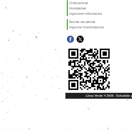
Ordenantzak
Hondakinak
Ingurumen informazioa
Berriak eta alertak
Ingurune-Gaurkotasuna
Línea Verde ® 2026 - Eskubide g