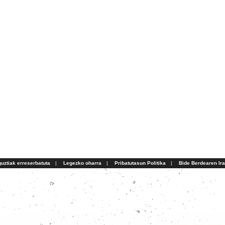
uztiak erreserbatuta
|
Legezko oharra
|
Pribatutasun Politika
|
Bide Berdearen Ir