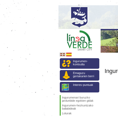
Ingurumen-
kontsulta
Ingur
Emaguzu
gertakarien berri
Interes-puntuak
Ingurumenari buruzko
jardunbide egokien gidak
Ingurumen-hezkuntzako
baliabideak
Loturak