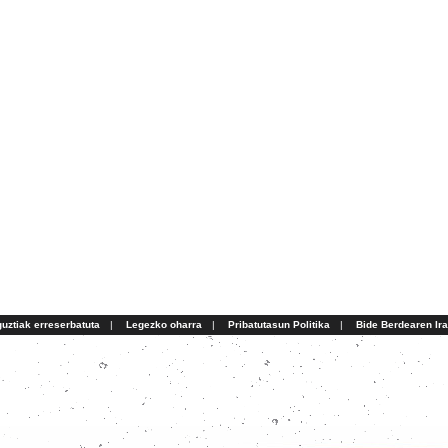
uztiak erreserbatuta
|
Legezko oharra
|
Pribatutasun Politika
|
Bide Berdearen Ir