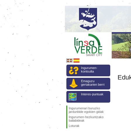
Ingurumen-
kontsulta
Eduk
Emaguzu
gertakarien berri
Interes-puntuak
Ingurumenari buruzko
jardunbide egokien gidak
Ingurumen-hezkuntzako
baliabideak
Loturak