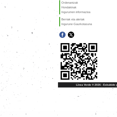
Ordenantzak
Hondakinak
Ingurumen informazioa
Berriak eta alertak
Ingurune-Gaurkotasuna
Línea Verde ® 2026 - Eskubide g