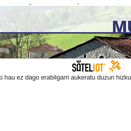
i hau ez dago erabilgarri aukeratu duzun hizku