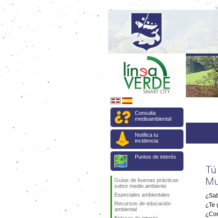
Consulta
medioambiental
Notifica tu
incidencia
Puntos de interés
Tú
Mu
Guías de buenas prácticas
sobre medio ambiente
Especiales ambientales
¿Sa
Recursos de educación
¿Te 
ambiental
¿Con