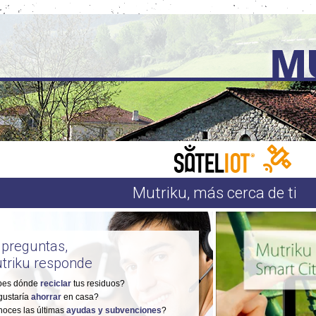
Mutriku, más cerca de ti
 preguntas,
triku responde
bes dónde
reciclar
tus residuos?
gustaría
ahorrar
en casa?
oces las últimas
ayudas y subvenciones
?