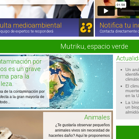
ulta medioambiental
Notifica tu i
quipo de expertos te responderá
Contacta directamente 
Mutriku, espacio verde
Actuali
ntaminación por
cos es un grave
Un anál
identif
ema para la
climáti
aleza
El cli
muerte
ma de la contaminación por
en la 
afecta a la gran mayoría de
todo...
La Uni
un biop
almidó
Animales
¿Te gustaría observar pequeños
animales vivos sin necesidad de
hacerles daño? Aquí te proponemos