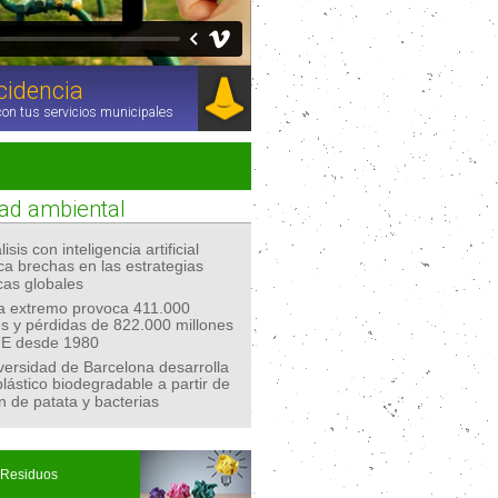
ncidencia
con tus servicios municipales
dad ambiental
isis con inteligencia artificial
ica brechas en las estrategias
cas globales
ma extremo provoca 411.000
s y pérdidas de 822.000 millones
UE desde 1980
versidad de Barcelona desarrolla
lástico biodegradable a partir de
n de patata y bacterias
Residuos