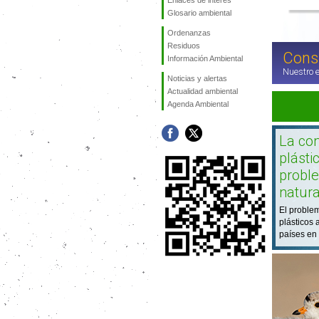
Enlaces de interés
Glosario ambiental
Ordenanzas
Residuos
Cons
Información Ambiental
Nuestro e
Noticias y alertas
Actualidad ambiental
Agenda Ambiental
La co
plásti
probl
natur
El proble
plásticos 
países en 